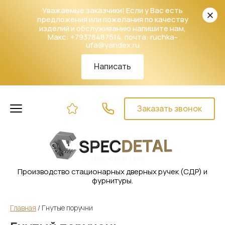
Уважаемые заказчики! Если у Вас есть
предложения или пожелания по качеству
изделий и обслуживанию напишите нам,
Макс: +79378487514, почта: ruchka-
ufa@yandex.ru
Написать
Заказать звонок
Производство стационарных дверных ручек (СДР) и
фурнитуры.
Главная
 / 
Гнутые поручни