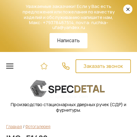
Уважаемые заказчики! Если у Вас есть
предложения или пожелания по качеству
изделий и обслуживанию напишите нам,
Макс: +79378487514, почта: ruchka-
ufa@yandex.ru
Написать
Заказать звонок
Производство стационарных дверных ручек (СДР) и
фурнитуры.
Главная
 / 
Фотогалерея